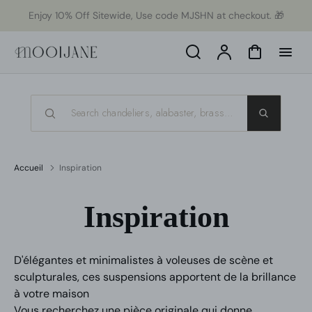
orer
Enjoy 10% Off Sitewide, Use code MJSHN at checkout. 🎁
t
ser
u
Search
Compte
Panier
tenu
Accueil
Inspiration
Inspiration
D'élégantes et minimalistes à voleuses de scène et
sculpturales, ces suspensions apportent de la brillance
à votre maison
Vous recherchez une pièce originale qui donne