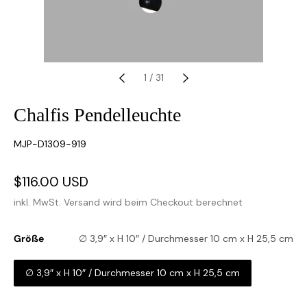
1
/
31
Chalfis Pendelleuchte
SKU:
MJP-D1309-919
Verkaufspreis
$116.00 USD
Normaler
Preis
inkl. MwSt.
Versand
wird beim Checkout berechnet
Größe
∅ 3,9″ x H 10″ / Durchmesser 10 cm x H 25,5 cm
∅ 3,9″ x H 10″ / Durchmesser 10 cm x H 25,5 cm