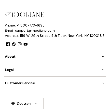
Tränenblatt
Wir liefern ein 150 cm langes Kabel. einstellbare Länge.
Phone: +1 800-770-1693
Email: support@mooijane.com
Address: 159 W. 25th Street 4th Floor, New York, NY 10001 US
Facebook
Pinterest
Instagram
YouTube
About
Legal
Customer Service
Deutsch