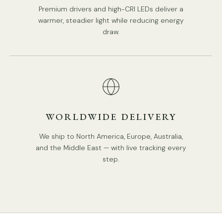
Material: Eisen, Acryl, Aluminium.
Premium drivers and high-CRI LEDs deliver a
warmer, steadier light while reducing energy
Gehäusefarbe: Schwarz, Weiß, Gold, Chrom, Roségold,
draw.
Champagnergold.
Schirmfarbe: Schwarz, Weiß, Gold, Chrom, Roségold,
Champagnergold
Einfacher moderner Stil.
Typ: Pendelleuchte.
PRODUKT-DOWNLOADS
Anwendbar sein. Umgebung: Innenbereich.
WORLDWIDE DELIVERY
AC 110–240 V Spannung.
We ship to North America, Europe, Australia,
Fest verdrahtet.
and the Middle East — with live tracking every
step.
Eingebaute LED.
Farbtemperatur: warmes Licht (3000 K), neutrales Licht
(4000 K), kühles Licht (6000 K).
UL- und CE-, CCC-, SAA- und ETL-gelistet.
IP-Schutzklasse 20 – nicht wasserdicht.