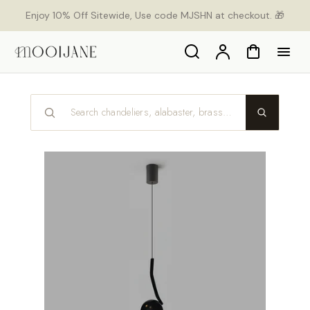
ekt
Enjoy 10% Off Sitewide, Use code MJSHN at checkout. 🎁
um
alt
Search
Konto
Warenkorb