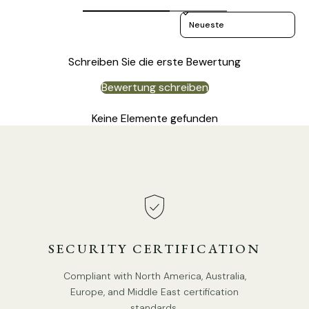
Sort reviews by
Schreiben Sie die erste Bewertung
Bewertung schreiben
Keine Elemente gefunden
STANDARDGRÖSSE (ABGEBILDET)
Größe: Durchmesser 10 cm x H 25,5 cm / ∅ 3,9″ x H 10″
SECURITY CERTIFICATION
Compliant with North America, Australia,
Europe, and Middle East certification
standards.