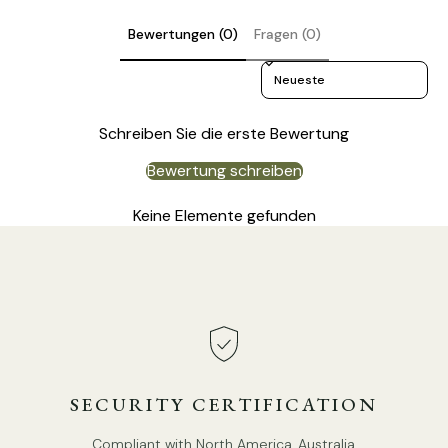
Bewertungen (0)
Fragen (0)
Sort reviews by
Schreiben Sie die erste Bewertung
Bewertung schreiben
Keine Elemente gefunden
EINZELHEITEN
Material: Metall, Eisen.
Gehäusefarbe: Messing und Schwarz, Messing und Weiß.
Lampenschirm: Schwarz, Weiß.
Moderner Stil.
SECURITY CERTIFICATION
Typ: Stehlampe.
Compliant with North America, Australia,