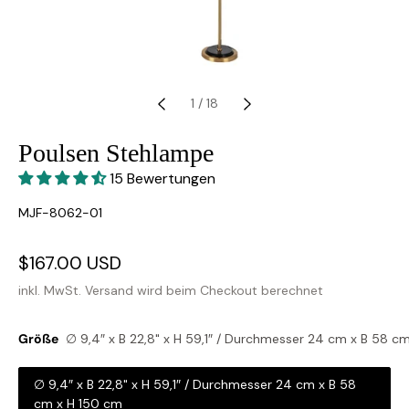
1
/
18
Poulsen Stehlampe
15 Bewertungen
SKU:
MJF-8062-01
Verkaufspreis
$167.00 USD
Normaler
Preis
inkl. MwSt.
Versand
wird beim Checkout berechnet
Größe
∅ 9,4″ x B 22,8" x H 59,1″ / Durchmesser 24 cm x B 58 c
∅ 9,4″ x B 22,8" x H 59,1″ / Durchmesser 24 cm x B 58
cm x H 150 cm