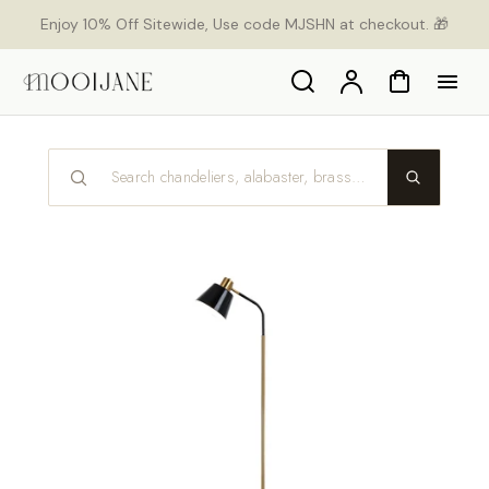
ekt
Enjoy 10% Off Sitewide, Use code MJSHN at checkout. 🎁
um
alt
Search
Konto
Warenkorb