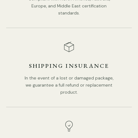
Anwendbar sein. Umgebung: Innenbereich.
Europe, and Middle East certification
PRODUKT-DOWNLOADS
standards.
AC 110–240 V Spannung.
Inline-Ein-/Ausschalter.
Sind Glühbirnen im Lieferumfang enthalten: Nein.
Für Glühbirnen mit E26- oder E27-Sockel und maximal
40 W Glühbirne.
UL- und CE-, ETL-, CCC- und SAA-gelistet.
SHIPPING INSURANCE
In the event of a lost or damaged package,
we guarantee a full refund or replacement
product.
Tränenblatt