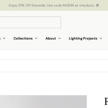
Enjoy 10% Off Sitewide, Use code MJSHN at checkout. 🎁
s
Collections
About
Lighting Projects