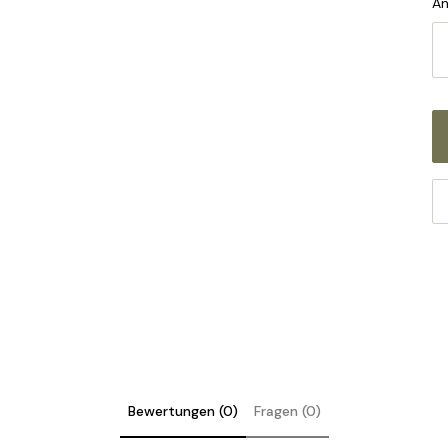
An
pe
be
Ve
St
Kl
Kl
um
Bewertungen (0)
Fragen (0)