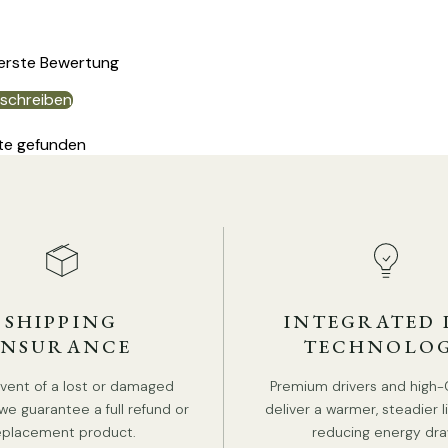
 erste Bewertung
schreiben
te gefunden
S
SHIPPING
INTEGRATED 
INSURANCE
TECHNOLO
event of a lost or damaged
Premium drivers and high-
we guarantee a full refund or
deliver a warmer, steadier l
eplacement product.
reducing energy dra