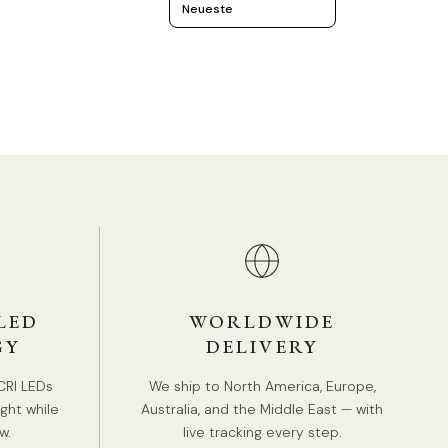
TANDARDGRÖSSE (ABGEBILDET)
LED
WORLDWIDE
Größe: L 75 cm x B 20 cm x H 155 cm / L 29,5″ x
GY
DELIVERY
B 7,9″ x H 61″
CRI LEDs
We ship to North America, Europe,
ight while
Australia, and the Middle East — with
w.
live tracking every step.