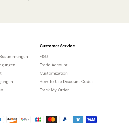
Customer Service
-Bestimmungen
F&Q
ngungen
Trade Account
t
Customization
gungen
How To Use Discount Codes
en
Track My Order
methoden
NZELHEITEN
Material: Eisen, Acryl, Aluminium.