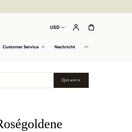
Konto
Warenkorb
USD
Customer Service
Nachricht
Auswahlliste
SEARCH
Roségoldene