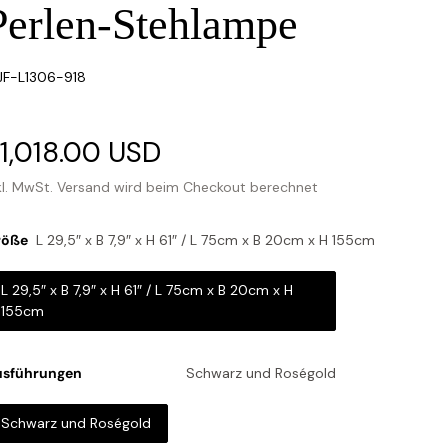
Perlen-Stehlampe
U:
F-L1306-918
erkaufspreis
1,018.00 USD
Normaler
Preis
kl. MwSt.
Versand
wird beim Checkout berechnet
röße
L 29,5″ x B 7,9″ x H 61″ / L 75cm x B 20cm x H 155cm
L 29,5″ x B 7,9″ x H 61″ / L 75cm x B 20cm x H
155cm
usführungen
Schwarz und Roségold
Schwarz und Roségold