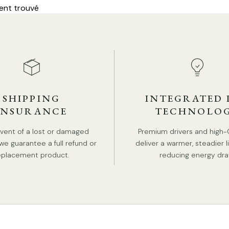
ent trouvé
SHIPPING
INTEGRATED 
INSURANCE
TECHNOLO
Ta
event of a lost or damaged
Premium drivers and high-
we guarantee a full refund or
deliver a warmer, steadier l
Ta
eplacement product.
reducing energy dra