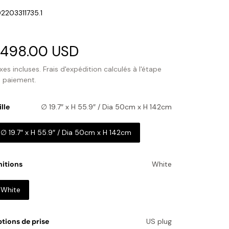
U:
2203311735.1
rix
498.00 USD
Prix
oldé
habituel
xes incluses.
Frais d'expédition
calculés à l'étape
 paiement.
ille
∅ 19.7″ x H 55.9″ / Dia 50cm x H 142cm
∅ 19.7″ x H 55.9″ / Dia 50cm x H 142cm
nitions
White
White
tions de prise
US plug