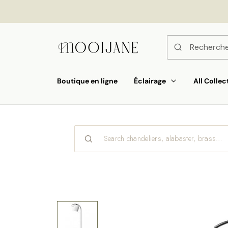
orer
t
ser
u
tenu
Boutique en ligne
Éclairage
All Collec