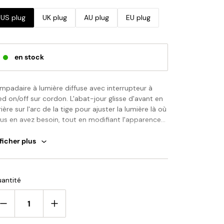
US plug
UK plug
AU plug
EU plug
en stock
mpadaire à lumière diffuse avec interrupteur à
ed on/off sur cordon. L'abat-jour glisse d'avant en
rière sur l'arc de la tige pour ajuster la lumière là où
us en avez besoin, tout en modifiant l'apparence
 la lampe. Un assemblage est requis.
ficher plus
uillez noter : votre paiement n'inclut pas les droits
 douane, les taxes locales ou tout autre coût
importation.
antité
 vous avez des questions sur nos produits, veuillez
us contacter et nous vous répondrons dans les 24
ures.