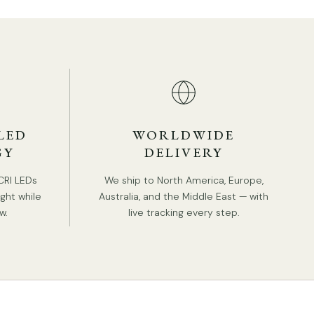
LED
WORLDWIDE
GY
DELIVERY
ille du produit
CRI LEDs
We ship to North America, Europe,
ight while
Australia, and the Middle East — with
ille : Diamètre 50cm x H 142cm / ∅ 19,7″ x H 55,9″
w.
live tracking every step.