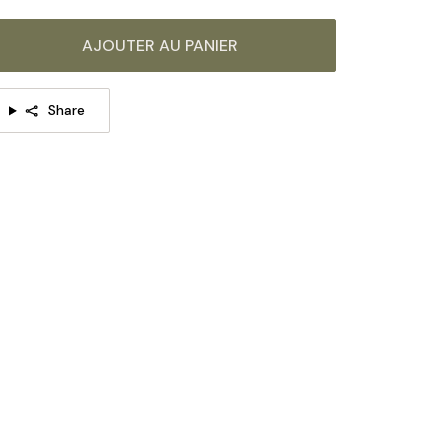
 même série de produits, cliquez sur l'image pour
 savoir plus >>>
AJOUTER AU PANIER
Share