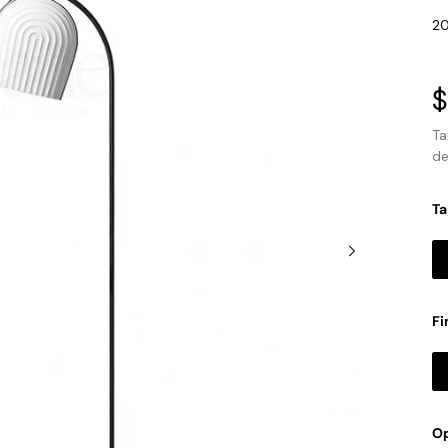
SK
20
P
$
s
Ta
de
Ta
Fi
Op