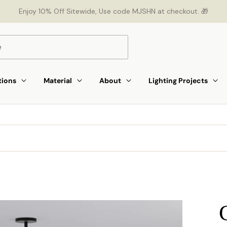
Enjoy 10% Off Sitewide, Use code MJSHN at checkout. 🎁
tions
Material
About
Lighting Projects