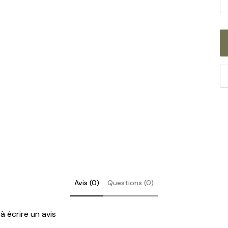
he
La
en
Avis (0)
Questions (0)
à écrire un avis