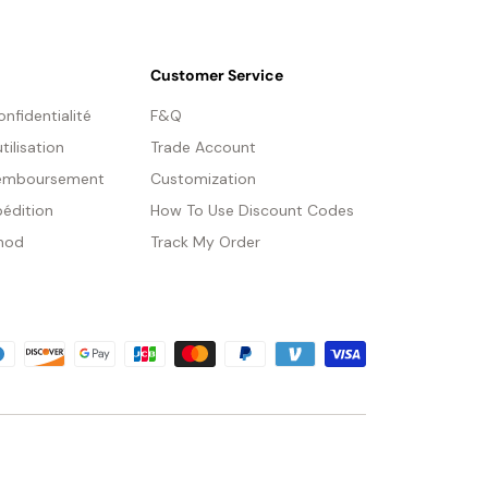
Customer Service
onfidentialité
F&Q
tilisation
Trade Account
 remboursement
Customization
pédition
How To Use Discount Codes
hod
Track My Order
ille de 2 poignets : Dia 55cm x H 95cm / ∅ 21.6″ x H
″