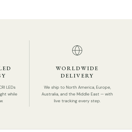
LED
WORLDWIDE
GY
DELIVERY
ille du produit
CRI LEDs
We ship to North America, Europe,
ight while
Australia, and the Middle East — with
ille : Diamètre 28 cm x H 95 cm / ∅ 11″ x H 37″
w.
live tracking every step.