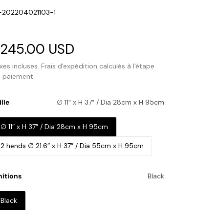
U:
-202204021103-1
rix
245.00 USD
Prix
oldé
habituel
xes incluses.
Frais d'expédition
calculés à l'étape
 paiement.
ille
∅ 11″ x H 37″ / Dia 28cm x H 95cm
∅ 11″ x H 37″ / Dia 28cm x H 95cm
2 hends ∅ 21.6″ x H 37″ / Dia 55cm x H 95cm
nitions
Black
Black