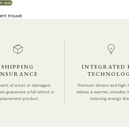
un avis
ent trouvé
SHIPPING
INTEGRATED 
INSURANCE
TECHNOLO
Ta
event of a lost or damaged
Premium drivers and high-
we guarantee a full refund or
deliver a warmer, steadier l
Ta
eplacement product.
reducing energy dra