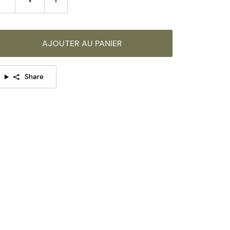
ures.
 même série de produits, cliquez sur l'image pour
 savoir plus >>>
AJOUTER AU PANIER
Share