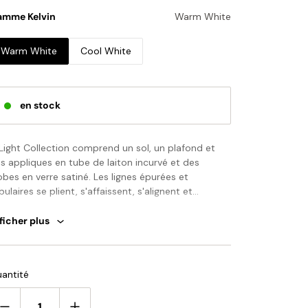
amme Kelvin
Warm White
Warm White
Cool White
en stock
Light Collection comprend un sol, un plafond et
s appliques en tube de laiton incurvé et des
obes en verre satiné. Les lignes épurées et
bulaires se plient, s'affaissent, s'alignent et
emboîtent dans des formes simples et
namiques.
ficher plus
uillez noter : votre paiement n'inclut pas les droits
 douane, les taxes locales ou tout autre coût
importation.
antité
 vous avez des questions sur nos produits, veuillez
us contacter et nous vous répondrons dans les 24