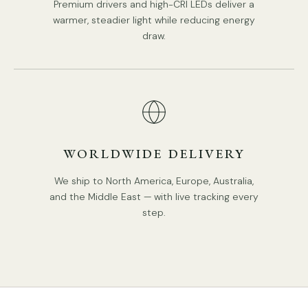
Premium drivers and high-CRI LEDs deliver a
warmer, steadier light while reducing energy
draw.
WORLDWIDE DELIVERY
We ship to North America, Europe, Australia,
and the Middle East — with live tracking every
step.
6 têtes
Taille : Dia 94cm x H 115cm / ∅ 37″ x H 45.3″