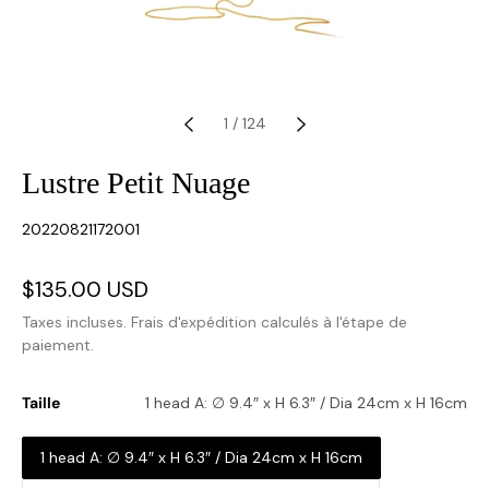
1
/
124
Lustre Petit Nuage
SKU:
20220821172001
Prix
$135.00 USD
Prix
soldé
habituel
Taxes incluses.
Frais d'expédition
calculés à l'étape de
paiement.
Taille
1 head A: ∅ 9.4″ x H 6.3″ / Dia 24cm x H 16cm
1 head A: ∅ 9.4″ x H 6.3″ / Dia 24cm x H 16cm