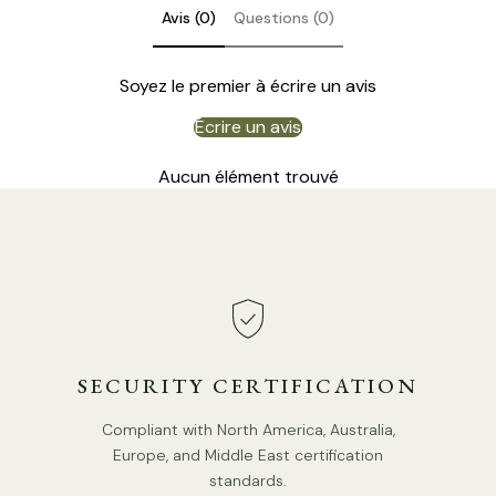
Avis (0)
Questions (0)
Soyez le premier à écrire un avis
Écrire un avis
Taille du produit
Aucun élément trouvé
Suspension Nomade
Taille : diamètre 24 cm x H 16 cm / ∅ 9,4″ x H 6,3″
SECURITY CERTIFICATION
Compliant with North America, Australia,
Europe, and Middle East certification
standards.