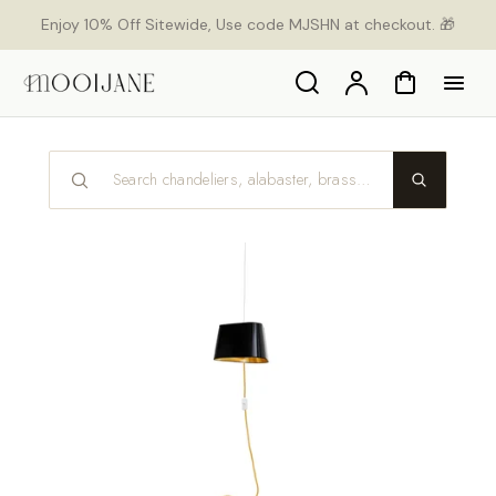
orer
Enjoy 10% Off Sitewide, Use code MJSHN at checkout. 🎁
t
ser
u
Search
Compte
Panier
tenu