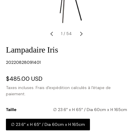
1
/
54
Lampadaire Iris
SKU:
20220828091401
Prix
$485.00 USD
Prix
soldé
habituel
Taxes incluses.
Frais d'expédition
calculés à l'étape de
paiement.
Taille
∅ 23.6″ x H 65″ / Dia 60cm x H 165cm
∅ 23.6″ x H 65″ / Dia 60cm x H 165cm