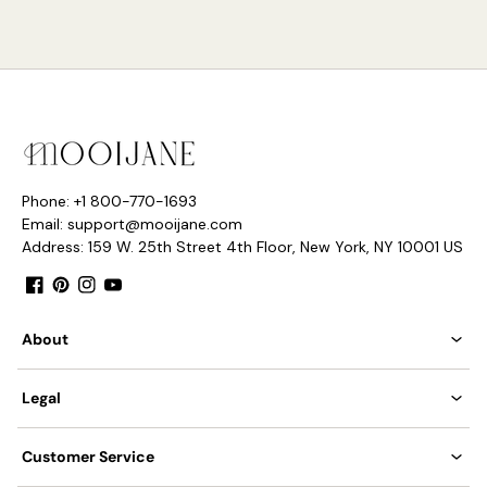
Pilote requis :
Oui
Couleur de l'abat-jour : Blanc
Finitions : Noir
Processus : peinture au four, polissage
, tricoté à la main
Méthode de contrôle : interrupteur à bouton-poussoir
Phone: +1 800-770-1693
(dimmable)
Email: support@mooijane.com
Address: 159 W. 25th Street 4th Floor, New York, NY 10001 US
Nous fournissons des fils de 250 cm / 98 ″ avec des
interrupteurs à fiche, qui peuvent être rallongés selon les
Facebook
Pinterest
Instagram
YouTube
besoins.
About
Legal
Customer Service