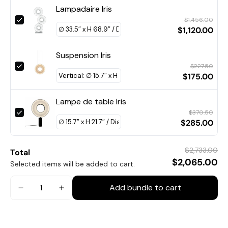
Lampadaire Iris
$1,456.00
$1,120.00
Suspension Iris
$227.50
$175.00
Lampe de table Iris
$370.50
$285.00
$2,733.00
Total
$2,065.00
Selected items will be added to cart.
Add bundle to cart