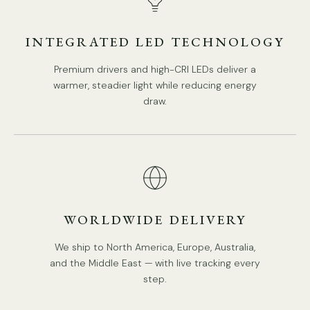
Source lumineuse : LED intégrée
Plage Kelvin :
Lumière chaude (3 000 K), Lumière neutre
INTEGRATED LED TECHNOLOGY
(4 500 K), Lumière froide (6 000 K)
Premium drivers and high-CRI LEDs deliver a
Puissance : ~25 W
warmer, steadier light while reducing energy
draw.
Tension : CA 110-240 V
Montage : Sol
Environnement : intérieur
Poids : 5 kg / 11 lbs
WORLDWIDE DELIVERY
Expédition en usine : 5 à 10 jours en moyenne pour la
We ship to North America, Europe, Australia,
préparation
and the Middle East — with live tracking every
step.
IP : IP20