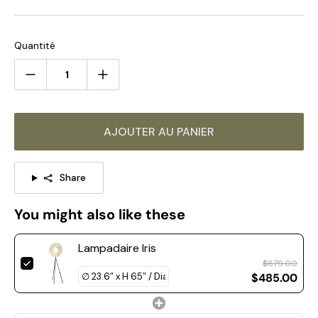
double température de couleur qui peut être commutée
blanc chaud (2 700 K à 3 300 K)/blanc froid (3 300 K à
5 300 K)
Quantité
Si vous avez des questions sur nos produits, veuillez nous
contacter et nous vous répondrons dans les 24 heures.
La même série de produits, cliquez sur l'image pour en
savoir plus >>>
AJOUTER AU PANIER
Share
You might also like these
Lampadaire Iris
$679.00
$485.00