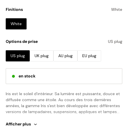
Finitions
White
White
Options de prise
US plug
US plug
UK plug
AU plug
EU plug
en stock
Iris est le soleil d'intérieur.‎ Sa lumière est puissante, douce et
diffusée comme une étoile.‎ Au cours des trois dernières
années, la gamme Iris s'est bien développée avec différentes
versions de lampadaires, suspensions, appliques et lampes
de table.‎
Afficher plus
Remarque : *
Nous fournissons une source de lumière LED à