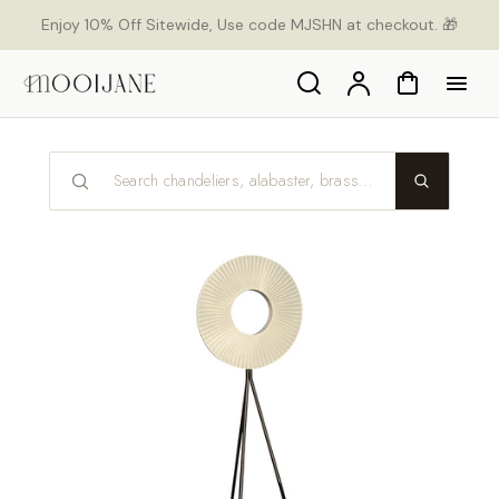
orer
Enjoy 10% Off Sitewide, Use code MJSHN at checkout. 🎁
t
ser
u
Search
Compte
Panier
tenu