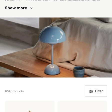
kamer. Of u nu op zoek bent naar een bedlampje dat zacht,
sfeervol licht geeft bij het lezen voor het slapengaan of een
Show more
statement-stuk om de inrichting van uw woonkamer te
verfraaien, wij hebben een breed scala aan opties om aan uw
behoeften te voldoen. Kies uit strakke metalen onderstellen,
sierlijke keramische details of natuurlijke houtafwerkingen om
uw interieurstijl aan te vullen. Met verstelbare tinten en
dimbare opties kunt u de verlichting aanpassen om voor elke
gelegenheid de perfecte sfeer te creëren. Onze
tafellamparmaturen zijn vervaardigd met aandacht voor detail
en hoogwaardige materialen, waardoor duurzaamheid en
langdurige schoonheid zijn gegarandeerd. Voeg warmte en
verfijning toe aan uw huis met onze prachtige tafellampen die
niet alleen uw ruimte opfleuren, maar ook de esthetische
aantrekkingskracht ervan vergroten.
Filter
651 products