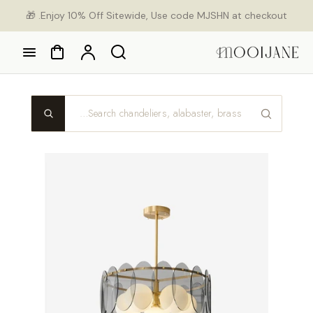
Ski
Enjoy 10% Off Sitewide, Use code MJSHN at checkout. 🎁
con
Cart
Account
Search