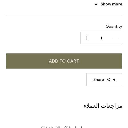
Show more
الحجم القياسي (في الصورة)
6 رؤوس قطرها 50 سم × ارتفاع 55 سم / ∅ 19.7 بوصة × ارتفاع
Quantity
21.7 بوصة
ADD TO CART
Share
مراجعات العملاء