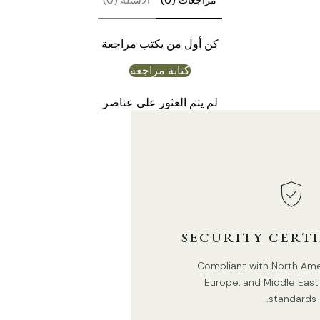
مراجعات (0)
الأسئلة (0)
كن أول من يكتب مراجعة
كتابة مراجعة
لم يتم العثور على عناصر
7 رؤوس قطر 60 سم × ارتفاع 55 سم / ∅ 23.6 بوصة × ارتفاع
21.7 بوصة
SECURITY CERT
Compliant with North Ameri
Europe, and Middle East 
standards.