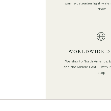
warmer, steadier light whil
draw.
WORLDWIDE D
We ship to North America, Eu
and the Middle East — with li
step.
6 رؤوس الطول 110 سم × العرض 20 سم × الارتفاع 70 سم /
الطول 43.3 بوصة × العرض 7.9 بوصة × الارتفاع 27.6 بوصة