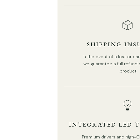
SHIPPING IN
In the event of a lost or 
we guarantee a full refund
product.
16 رأسًا قطرها 80 سم × ارتفاع 55 سم / ∅ 31.5 بوصة × ارتفاع
21.7 بوصة
INTEGRATED LED 
Premium drivers and high-CR