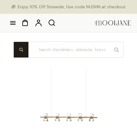
Ski
Enjoy 10% Off Sitewide, Use code MJSHN at checkout. 🎁
con
Cart
Account
Search