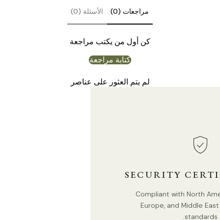
مراجعات (0)
الأسئلة (0)
كن أول من يكتب مراجعة
كتابة مراجعة
لم يتم العثور على عناصر
الحجم: الطول
120 سم × العرض
10 سم × الارتفاع 16 سم/
الطول
47.2
″ × العرض
3.9 بوصة × الارتفاع 6.3
"
SECURITY CERT
Compliant with North Ameri
Europe, and Middle East 
standards.