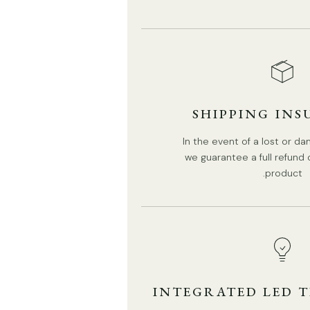
SHIPPING IN
In the event of a lost or 
we guarantee a full refund
product.
التفاصيل
المواد: النحاس،
الزجاج.
لون الجسم: نحاسي،
أسود
.
الظل الزجاجي:
مسح
النمط الحديث.
النوع: مصباح معلق.
INTEGRATED LED 
تكون البيئة قابلة للتطبيق: داخلي.