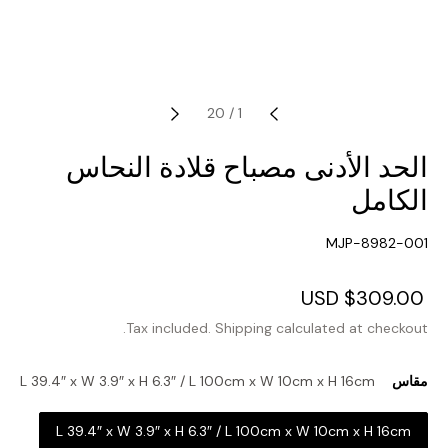
20
/
1
الحد الأدنى مصباح قلادة النحاس
الكامل
SKU:
MJP-8982-001
Regular
$309.00 USD
Sale
price
price
Tax included.
Shipping
calculated at checkout.
مقاس
L 39.4″ x W 3.9″ x H 6.3″ / L 100cm x W 10cm x H 16cm
L 39.4″ x W 3.9″ x H 6.3″ / L 100cm x W 10cm x H 16cm