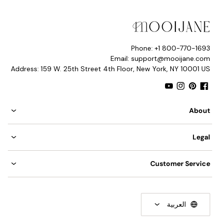
Phone: +1 800-770-1693
Email: support@mooijane.com
Address: 159 W. 25th Street 4th Floor, New York, NY 10001 US
YouTube
Instagram
Pinterest
Facebook
About
Legal
Customer Service
العربية