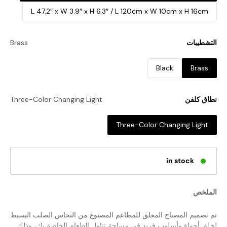
L 47.2″ x W 3.9″ x H 6.3″ / L 120cm x W 10cm x H 16cm
التشطيبات
Brass
Black
Brass
نطاق كلفن
Three-Color Changing Light
Three-Color Changing Light
in stock
الملخص
تم تصميم المصباح المعلق للمطاعم المصنوع من النحاس الصلب البسيط
لخلق أجواء وأسلوب فريد في مساحة تناول الطعام الخاصة بك، وذلك