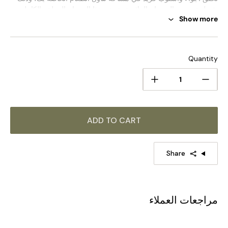
بفضل تصميمه البسيط والرائع. تم تصنيع هذا المصباح المعلق بالكامل
Show more
من مادة نحاسية عالية الجودة، ولا يضمن المتانة فحسب، بل يضفي أيضًا
نسيجًا معدنيًا مميزًا، مما يضيف لمسة من الحداثة والرقي إلى المنطقة.
الحجم القياسي (في الصورة)
Quantity
الحجم: الطول 100 سم × العرض 10 سم × الارتفاع 16 سم /
الطول 39.4 بوصة × العرض 3.9 بوصة × الارتفاع 6.3
″
ADD TO CART
Share
مراجعات العملاء