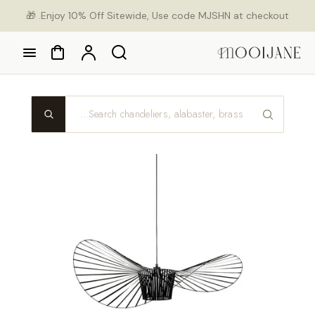
Ski
Enjoy 10% Off Sitewide, Use code MJSHN at checkout. 🎁
con
Cart
Account
Search