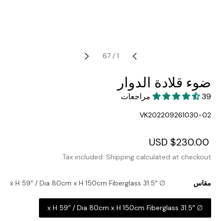
67
/
1
ضوء قلادة الدوار
39 مراجعات
SKU:
VK202209261030-02
Regular
$230.00 USD
Sale
price
price
Tax included.
Shipping
calculated at checkout.
مقاس
∅ 31.5″ x H 59″ / Dia 80cm x H 150cm Fiberglass
∅ 31.5″ x H 59″ / Dia 80cm x H 150cm Fiberglass