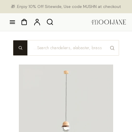
Ski
Enjoy 10% Off Sitewide, Use code MJSHN at checkout. 🎁
con
Cart
Account
Search