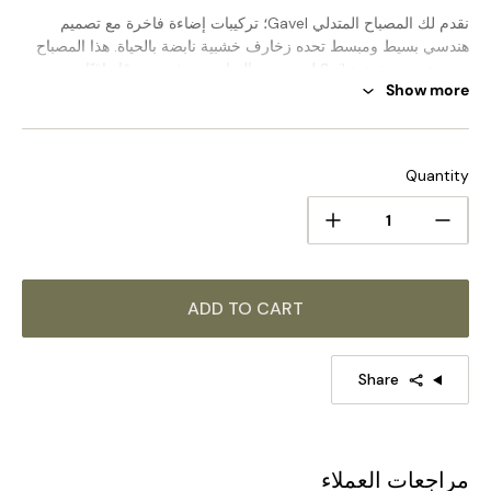
نقدم لك المصباح المتدلي Gavel؛ تركيبات إضاءة فاخرة مع تصميم
هندسي بسيط ومبسط تحده زخارف خشبية نابضة بالحياة. هذا المصباح
مصنوع من جذوع Seiko لمزيد من المتانة، ويوفر تصميمًا راقيًا متعدد
Show more
الأوجه مع لمسة من عنصر Tuoji لجعله فريدًا حقًا. تتميز الصناعة اليدوية
بالدقة الشديدة، مما يسمح لك بالاستمتاع بشكلها الراقي والأنيق لسنوات
قادمة.
للحصول على نفس سلسلة المنتجات اضغط على الصورة لمعرفة المزيد
>>>
Quantity
ADD TO CART
Share
مراجعات العملاء