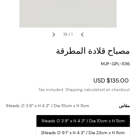
19
/
1
مصباح قلادة المطرقة
SKU:
MJP-GPL-1016
Regular
$135.00 USD
Sale
price
price
Tax included.
Shipping
calculated at checkout.
مقاس
1Heads ∅ 3.9″ x H 4.3″ / Dia 10cm x H 11cm
1Heads ∅ 3.9″ x H 4.3″ / Dia 10cm x H 11cm
2Heads ∅ 9.1″ x H 4.3″ / Dia 23cm x H 11cm