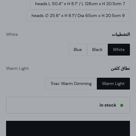
7 heads L 50.4″ x H 8.1″ / L 128cm x H 20.5cm
9 heads ∅ 25.6″ x H 8.1″/ Dia 65cm x H 20.5cm
التشطيبات
White
Blue
Black
White
نطاق كلفن
Warm Light
Triac Warm Dimming
Warm Light
in stock