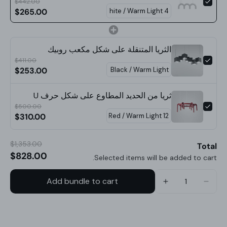
حجم 9 رؤوس: القطر 65 سم × الارتفاع 20.5 سم / ∅ 25.6 بوصة ×
$442.00
$265.00
الارتفاع 8.1 بوصة
الثريا المتنقلة على شكل مكعب روبيك
$411.00
$253.00
ثريا من الحديد المطاوع على شكل حرف U
$500.00
$310.00
$1,353.00
Total
$828.00
Selected items will be added to cart.
Add bundle to cart