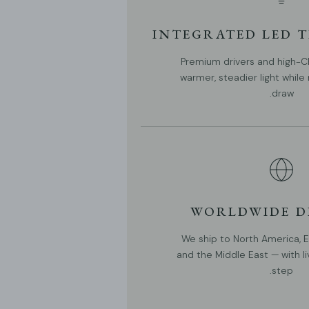
جهد التيار المتردد 110-240 فولت.
INTEGRATED LED 
مثبت بالأسلاك.
Premium drivers and high-CR
مصباح LED مدمج
warmer, steadier light whil
draw.
درجة حرارة اللون: ضوء دافئ (3000 كلفن)، ضوء محايد (4000
كلفن)، ضوء بارد (6000 كلفن).
تم إدراج UL وCE وCCC وSAA وETL.
تصنيف IP 20 - غير مقاوم للماء.
نحن نورد سلكًا بطول 150 سم (59 بوصة). طول قابل للتعديل.
WORLDWIDE D
تنزيلات المنتج
We ship to North America, Eu
and the Middle East — with li
step.