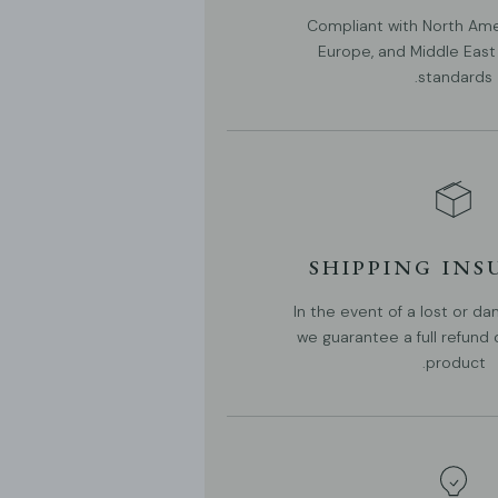
Compliant with North Ameri
Europe, and Middle East 
standards.
التفاصيل
المواد: حديد.
SHIPPING IN
لون الجسم: أبيض، أسود، أزرق.
In the event of a lost or 
we guarantee a full refund
النمط الحديث.
product.
النوع: ثريا.
تكون البيئة قابلة للتطبيق: داخلي.