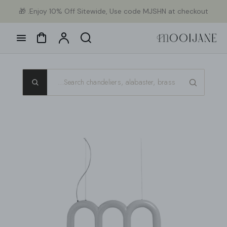
Ski
Enjoy 10% Off Sitewide, Use code MJSHN at checkout. 🎁
con
Cart
Account
Search