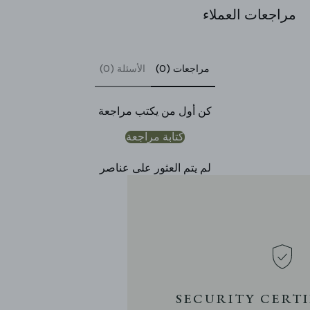
مراجعات العملاء
7 رؤوس الحجم: الطول 128 سم × الارتفاع 20.5 سم / الطول 50.4
مراجعات (0)
الأسئلة (0)
بوصة × الارتفاع 8.1 بوصة
كن أول من يكتب مراجعة
كتابة مراجعة
لم يتم العثور على عناصر
SECURITY CERT