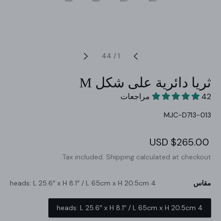
44
/
1
ثريا دائرية على شكل M
42 مراجعات
SKU:
MJC-D713-013
Regular
$265.00 USD
Sale
price
price
Tax included.
Shipping
calculated at checkout.
مقاس
4 heads: L 25.6″ x H 8.1″ / L 65cm x H 20.5cm
4 heads: L 25.6″ x H 8.1″ / L 65cm x H 20.5cm