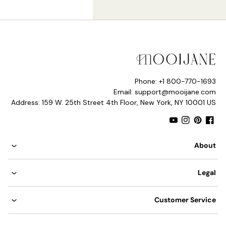
مصباح LED مدمج
درجة حرارة اللون: ضوء دافئ (3000 كلفن)، ضوء محايد (4000
كلفن)، ضوء بارد (6000 كلفن)
مدرجة في قائمة UL وCE وCCC وETL وSAA.
Phone: +1 800-770-1693
Email: support@mooijane.com
Address: 159 W. 25th Street 4th Floor, New York, NY 10001 US
YouTube
Instagram
Pinterest
Facebook
About
Legal
Customer Service