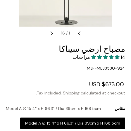
18
/
1
مصباح ارضي سيباكا
14 مراجعات
SKU:
MJF-ML33530-924
Regular
$673.00 USD
Sale
price
price
Tax included.
Shipping
calculated at checkout.
مقاس
Model A ∅ 15.4″ x H 66.3” / Dia 39cm x H 168.5cm
Model A ∅ 15.4″ x H 66.3” / Dia 39cm x H 168.5cm