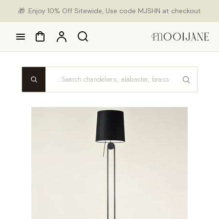
Ski
Enjoy 10% Off Sitewide, Use code MJSHN at checkout. 🎁
con
Cart
Account
Search