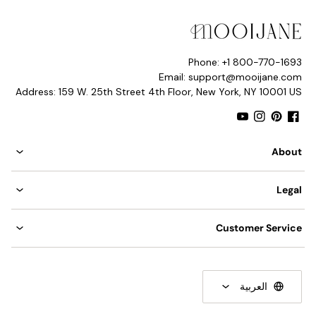
النوع: مصباح أرضي.
تكون البيئة قابلة للتطبيق: داخلي.
Phone: +1 800-770-1693
تنزيلات المنتج
جهد التيار المتردد 110-240 فولت.
Email: support@mooijane.com
Address: 159 W. 25th Street 4th Floor, New York, NY 10001 US
مفتاح التشغيل/الإيقاف في الخط.
هل المصابيح متضمنة: رقم
YouTube
Instagram
Pinterest
Facebook
تأخذ لمبة قاعدة E26 أو E27، لمبة إضاءة بقدرة 40 وات بحد
About
أقصى.
مدرجة في قائمة UL وCE وETL وCCC وSAA.
Legal
Customer Service
الورقة الممزقة
العربية