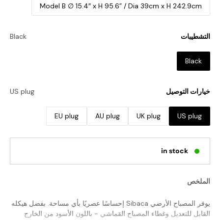
Model B ∅ 15.4″ x H 95.6” / Dia 39cm x H 242.9cm
التشطيبات
Black
Black
خيارات التوصيل
US plug
EU plug
AU plug
UK plug
US plug
in stock
الملخص
يوفر المصباح الأرضي Sibaca إحساسًا عصريًا بأي مساحة. بفضل هيكله
القابل للتعديل وغطاء المصباح القماشي - باللون الأسود من الخارج