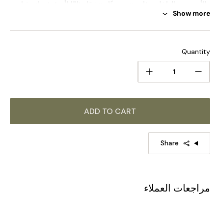
والأبيض من الداخل - فإنه ينتج ضوءًا منتشرًا مثاليًا لأي غرفة. إنه خيار
Show more
مثالي لخلق أجواء دافئة ومريحة.
للحصول على نفس سلسلة المنتجات، انقر على الصورة لمعرفة المزيد
>>>
Quantity
ADD TO CART
Share
مراجعات العملاء