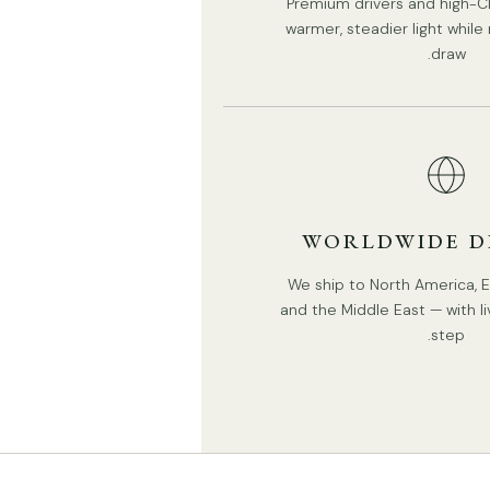
Premium drivers and high-CR
warmer, steadier light whil
draw.
WORLDWIDE D
We ship to North America, Eu
and the Middle East — with li
step.
التفاصيل
المادة:
حديد،
قماش.
لون الجسم:
أسود.
عاكس الضوء:
أسود.
أسلوب بسيط
.