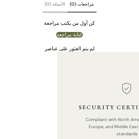
الحجم القياسي (في الصورة)
مراجعات (0)
الأسئلة (0)
حجم الموديل أ: القطر 39 سم × الارتفاع 168.5 سم / ∅ 15.4
كن أول من يكتب مراجعة
بوصة × الارتفاع 66.3 بوصة
كتابة مراجعة
لم يتم العثور على عناصر
SECURITY CERT
Compliant with North Ameri
Europe, and Middle East 
standards.