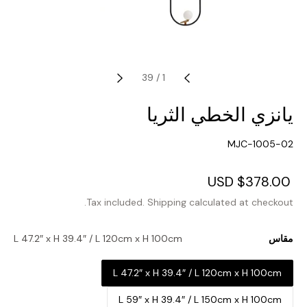
39
/
1
يانزي الخطي الثريا
SKU:
MJC-1005-02
Regular
$378.00 USD
Sale
price
price
Tax included.
Shipping
calculated at checkout.
مقاس
L 47.2″ x H 39.4″ / L 120cm x H 100cm
L 47.2″ x H 39.4″ / L 120cm x H 100cm
L 59″ x H 39.4″ / L 150cm x H 100cm