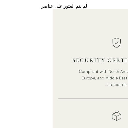
يأخذ لمبة قاعدة G9.
لم يتم العثور على عناصر
مدرجة في قائمة UL وCE وCCC وSAA.
تصنيف IP 20 - غير مقاوم للماء.
نوفر سلكًا بطول 150 سم (59 بوصة). طول قابل للتعديل.
SECURITY CERT
Compliant with North Ameri
Europe, and Middle East 
standards.