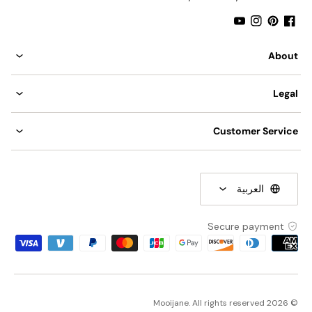
YouTube
Instagram
Pinterest
Facebook
About
Legal
Customer Service
العربية
Secure payment
Payment
methods
© 2026 Mooijane. All rights reserved