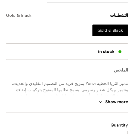
التشطيبات
Gold & Black
Gold & Black
in stock
الملخص
تتميز الثريا الخطية Yanzi بمزيج فريد من التصميم التقليدي والحديث،
وتتميز بهيكل شعار رسومي. يسمح نظامها المفتوح بتركيبات إضاءة
متعددة الاستخدامات وأنيقة، مما يجعلها مثالية لجذب أي مساحة. مع
Show more
أطوال التعليق المختلفة المتاحة، توفر Yanzi إمكانيات لا حصر لها لخلق
مناظر طبيعية جيدة التهوية. مصنوعة بخبرة ومن المؤكد أنها ستثير
إعجابك.
الحجم القياسي (في الصورة)
Quantity
الحجم:
الطول 120 سم × الارتفاع 100 سم
/ الطول 47.2 بوصة ×