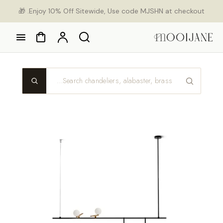
Ski
Enjoy 10% Off Sitewide, Use code MJSHN at checkout. 🎁
con
Cart
Account
Search