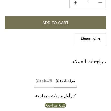
الارتفاع 39.4 بوصة
الحجم:
الطول 150 سم × الارتفاع 100 سم
/ الطول 59 بوصة ×
الارتفاع 39.4 بوصة
ADD TO CART
التفاصيل
Share
الخامة: معدن، زجاج.
لون الجسم:
ذهبي، أسود
.
لون الظل:
أبيض
.
مراجعات العملاء
النمط الحديث.
النوع: ثريا.
مراجعات (0)
الأسئلة (0)
تكون البيئة قابلة للتطبيق: داخلي.
جهد التيار المتردد 110-240 فولت.
كن أول من يكتب مراجعة
مثبت.
كتابة مراجعة
هل المصابيح متضمنة: رقم