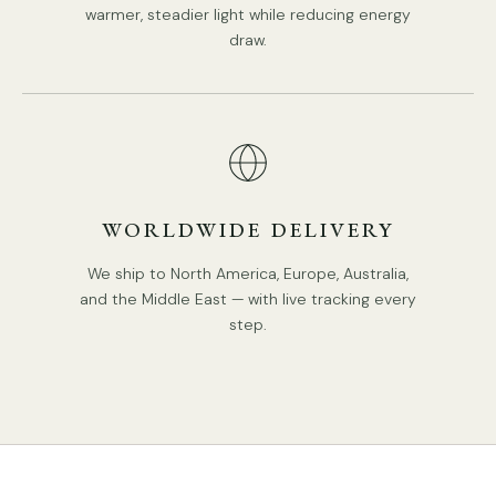
warmer, steadier light while reducing energy
draw.
WORLDWIDE DELIVERY
We ship to North America, Europe, Australia,
and the Middle East — with live tracking every
step.
Détails
Matériaux : Métal, Acrylique
Source lumineuse : ampoule LED ou ampoule Edison