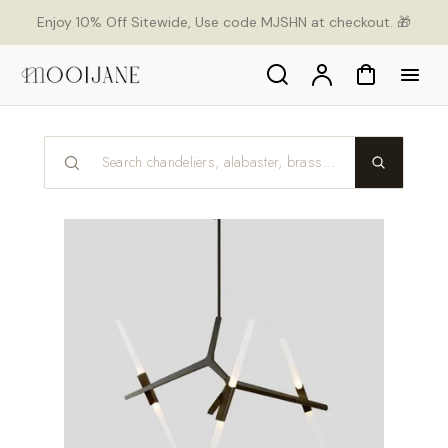
orer
Enjoy 10% Off Sitewide, Use code MJSHN at checkout. 🎁
t
ser
u
Search
Compte
Panier
tenu