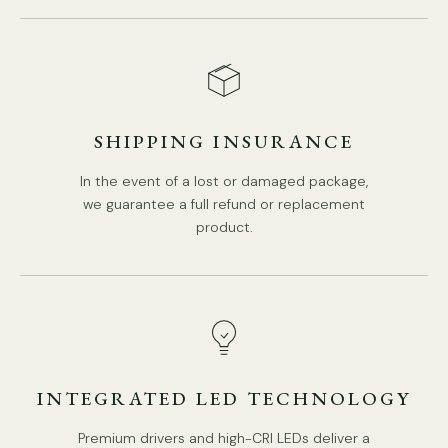
14 Taille des têtes
Dia 204cm x H 112cm / ∅ 80.3″ x H 44″
SHIPPING INSURANCE
In the event of a lost or damaged package,
we guarantee a full refund or replacement
product.
INTEGRATED LED TECHNOLOGY
Taille de 20 têtes
: Dia 200cm x H 166cm / ∅ 78,7″ x H 65,4″
Premium drivers and high-CRI LEDs deliver a