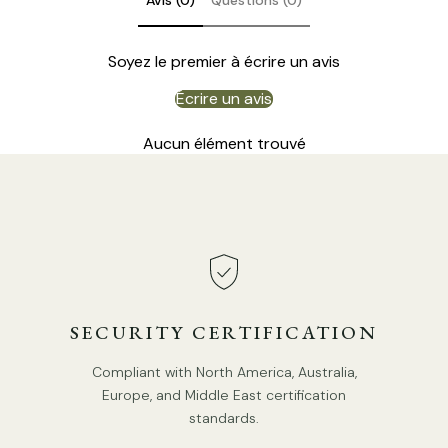
Avis (0)
Questions (0)
Soyez le premier à écrire un avis
Écrire un avis
10 taille des têtes
Dia 169 x H 116cm / ∅ 66,5″ x H 45,7
Aucun élément trouvé
SECURITY CERTIFICATION
Compliant with North America, Australia,
Europe, and Middle East certification
standards.