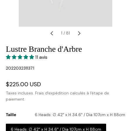
1
/
81
Lustre Branche d'Arbre
11 avis
SKU:
202203231137.1
Prix
$225.00 USD
Prix
soldé
habituel
Taxes incluses.
Frais d'expédition
calculés à l'étape de
paiement.
Taille
6 Heads: ∅ 42″ x H 34.6″ / Dia 107cm x H 88cm
6 Heads: ∅ 42″ x H 34.6″ / Dia 107cm x H 88cm