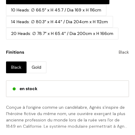
10 Heads: ∅ 66.5″ x H 45.7 / Dia 169 x H 116cm
14 Heads: ∅ 80.3″ x H 44″ / Dia 204cm x H 112cm
20 Heads: ∅ 78.7″ x H 65.4″ / Dia 200cm x H 166cm
Finitions
Black
Black
Gold
en stock
Conçue à l'origine comme un candélabre, Agnès s'inspire de
l'héroïne fictive du même nom, une ouvrière exerçant la plus
ancienne profession du monde lors de la ruée vers l'or de
1849 en Californie. Le système modulaire permettrait à Agnès
de s'installer facilement dans son "espace de travail"