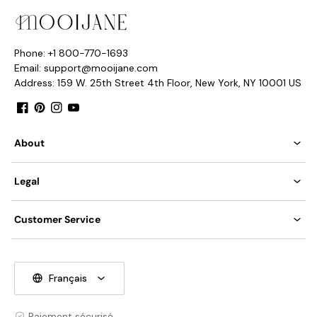
Type de base de source lumineuse : G9 (comme indiqué ci-
dessous)
Phone: +1 800-770-1693
Email: support@mooijane.com
Address: 159 W. 25th Street 4th Floor, New York, NY 10001 US
Facebook
Pinterest
Instagram
YouTube
About
Legal
Puissance : ~3 W
Customer Service
Tension : CA 110-240 V
Montage : Plafond
Français
Environnement : intérieur
Poids : 3 Kg / 6,6 lbs
Paiement sécurisé