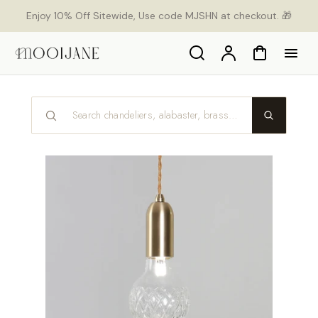
p to
Enjoy 10% Off Sitewide, Use code MJSHN at checkout. 🎁
tent
Search
Account
Cart