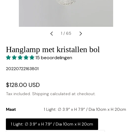
1
/
65
Hanglamp met kristallen bol
15 beoordelingen
SKU:
20220722163801
Sale
$128.00 USD
Regular
price
price
Tax included.
Shipping
calculated at checkout.
Maat
1 Light: ∅ 3.9″ x H 7.9″ / Dia 10cm x H 20cm
1 Light: ∅ 3.9″ x H 7.9″ / Dia 10cm x H 20cm