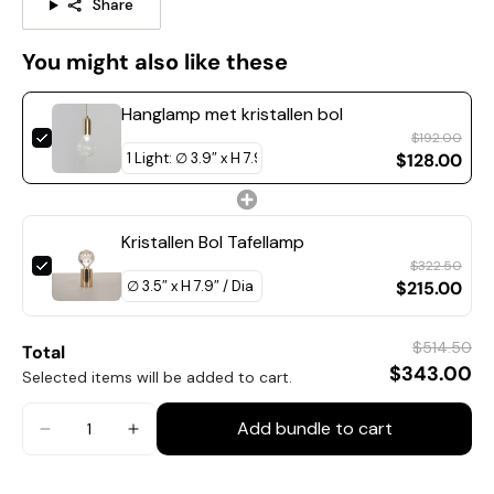
Share
You might also like these
Hanglamp met kristallen bol
$192.00
$128.00
Kristallen Bol Tafellamp
$322.50
Productgrootte
$215.00
1 Hoofdmaat: Dia 10cm x H 20cm / ∅ 3.9″ x H 7.9″
$514.50
Total
$343.00
Selected items will be added to cart.
Add bundle to cart