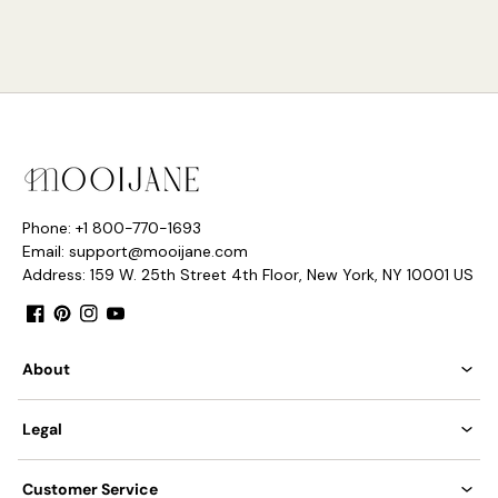
Details
Materiaal: Messing, Glas
Lichtbron: LED-lamp of Edison-lamp
Phone: +1 800-770-1693
Email: support@mooijane.com
Address: 159 W. 25th Street 4th Floor, New York, NY 10001 US
Type lichtbron: G9 (zoals hieronder weergegeven)
Facebook
Pinterest
Instagram
YouTube
About
Legal
Customer Service