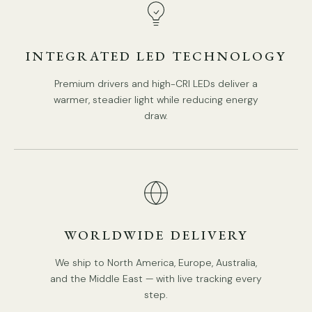
5 koppen Maat: Dia 25cm x H 150cm / ∅ 9,8″ x H 59,1″
INTEGRATED LED TECHNOLOGY
Premium drivers and high-CRI LEDs deliver a
warmer, steadier light while reducing energy
draw.
WORLDWIDE DELIVERY
We ship to North America, Europe, Australia,
and the Middle East — with live tracking every
step.