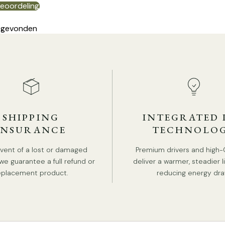
beoordeling
 gevonden
Af
SHIPPING
INTEGRATED 
INSURANCE
TECHNOLO
event of a lost or damaged
Premium drivers and high-
we guarantee a full refund or
deliver a warmer, steadier l
eplacement product.
reducing energy dra