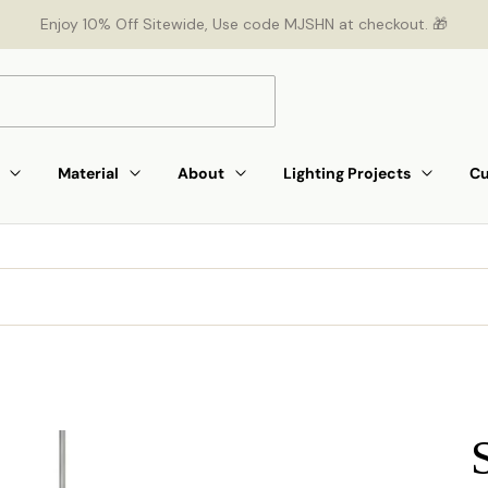
Enjoy 10% Off Sitewide, Use code MJSHN at checkout. 🎁
Material
About
Lighting Projects
Cu