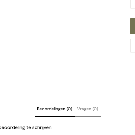
ee
be
Al
co
an
Pr
Gr
Beoordelingen (0)
Vragen (0)
eoordeling te schrijven