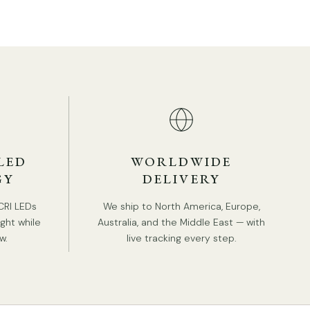
meting: dia 35cm x H 10cm / ∅ 13,8″ x H 3,9″
LED
WORLDWIDE
GY
DELIVERY
CRI LEDs
We ship to North America, Europe,
ight while
Australia, and the Middle East — with
w.
live tracking every step.