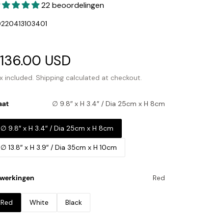
22 beoordelingen
U:
220413103401
ale
136.00 USD
Regular
rice
price
x included.
Shipping
calculated at checkout.
aat
∅ 9.8″ x H 3.4″ / Dia 25cm x H 8cm
∅ 9.8″ x H 3.4″ / Dia 25cm x H 8cm
∅ 13.8″ x H 3.9″ / Dia 35cm x H 10cm
werkingen
Red
Red
White
Black