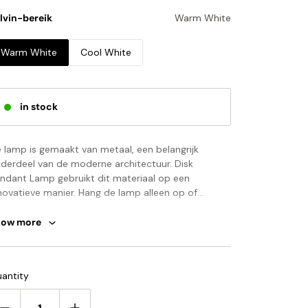
lvin-bereik
Warm White
Warm White
Cool White
in stock
 lamp is gemaakt van metaal, een belangrijk
derdeel van de moderne architectuur. Disk
ndant Lamp gebruikt dit materiaal op een
novatieve manier. Hang de lamp alleen op of
bruik meerdere lampen als compositie op
rschillende hoogtes.
how more
 toepasselijke naam Disk Pendant Lamp zorgt voor
uwkeurige verlichting, de betonnen kap trekt de
bel strak en verlicht de kamer met een sterke en
appe aanwezigheid. Disk Pendant Lamp is
antity
jzonder industrieel en gebruikt licht om een ​​
nventioneel materiaal zoals aluminium + metaal in
t op: Uw betaling is exclusief douanerechten, lokale