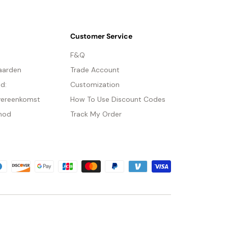
Customer Service
F&Q
aarden
Trade Account
id:
Customization
vereenkomst
How To Use Discount Codes
hod
Track My Order
tails
teriaal:
Metaal
chtbron: Geïntegreerde LED
lvin-bereik: warm wit (3000K), koelwit (6000K),
glicht (4000K)
rmogen: ~10W