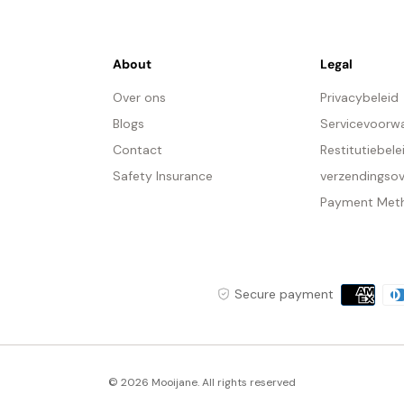
About
Legal
Over ons
Privacybeleid
Blogs
Servicevoorw
Contact
Restitutiebele
Safety Insurance
verzendingso
Payment Met
De
Ma
Payment
Secure payment
Li
methods
Ke
da
© 2026 Mooijane. All rights reserved
Ve