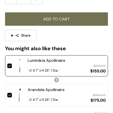
A mesma série de produtos, clique na imagem para saber
mais >>>
ADD TO CART
Share
You might also like these
Luminária Apollinaire
$235.50
$155.00
Arandela Apollinaire
$280.00
Tamanho do produto
$175.00
Tamanho:
Diâmetro 10
cm x A 40cm / ∅ 3,9
″ x A
15,7
″