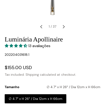
1
/
37
Luminária Apollinaire
13 avaliações
SKU:
202204031618.1
Sale
$155.00 USD
Regular
price
price
Tax included.
Shipping
calculated at checkout.
Tamanho
∅ 4.7″ x H 26″ / Dia 12cm x H 66cm
∅ 4.7″ x H 26″ / Dia 12cm x H 66cm