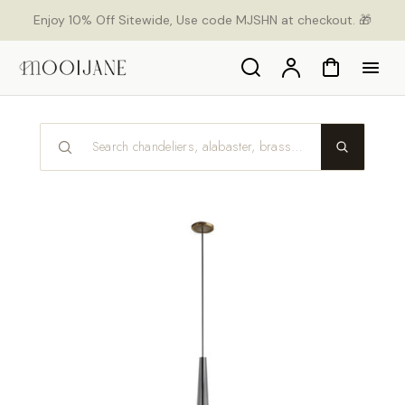
p to
Enjoy 10% Off Sitewide, Use code MJSHN at checkout. 🎁
tent
Search
Account
Cart