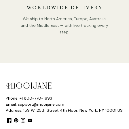
WORLDWIDE DELIVERY
Processo: polimento, corte
We ship to North America, Europe, Australia,
Método de controle: interruptor de botão (não regulável)
and the Middle East — with live tracking every
step.
P: Suporta escurecimento?
R: Se ele suporta escurecimento depende do tipo de
lâmpada que você compra. Se você comprar uma lâmpada
de escurecimento, esta lâmpada terá uma função de
escurecimento.
A lâmpada fornecida por padrão não suporta escurecimento.
Oferecemos comprimentos de cabo de 150 cm / 59". Os
Phone: +1 800-770-1693
comprimentos dos cabos podem ser estendidos conforme
Email: support@mooijane.com
necessário.
Address: 159 W. 25th Street 4th Floor, New York, NY 10001 US
Especificações
Facebook
Pinterest
Instagram
YouTube