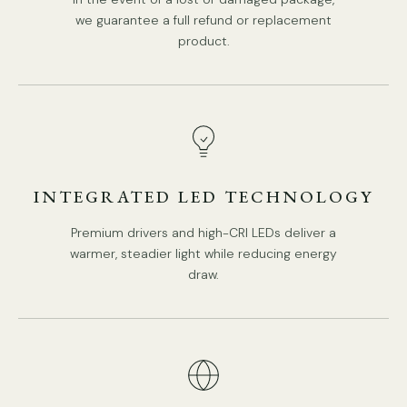
we guarantee a full refund or replacement
product.
Potência: Máx. 40 W
Tensão: CA 110-240V
INTEGRATED LED TECHNOLOGY
Montagem: Parede
Premium drivers and high-CRI LEDs deliver a
Ambiente: Interior
warmer, steadier light while reducing energy
draw.
Peso: 3kg / 6,6lbs
Bateria: Não
Driver Necessário: Não
Acabamentos: Latão