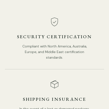
SECURITY CERTIFICATION
Compliant with North America, Australia,
Detalhes
Europe, and Middle East certification
Material: Latão, Cristal
standards.
Fonte de luz: lâmpada LED ou lâmpada Edison
Tipo base de fonte de luz: E26 ou E27 (conforme mostrado
abaixo)
SHIPPING INSURANCE
In the event of a lost or damaged package,