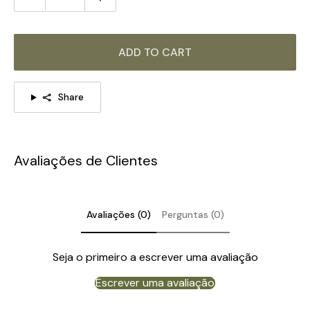
Se você tiver alguma dúvida sobre nossos produtos, entre
em contato conosco e responderemos em 24 horas.
ADD TO CART
A mesma série de produtos, clique na imagem para saber
mais >>>
Share
Avaliações de Clientes
Avaliações (0)
Perguntas (0)
Seja o primeiro a escrever uma avaliação
Escrever uma avaliação