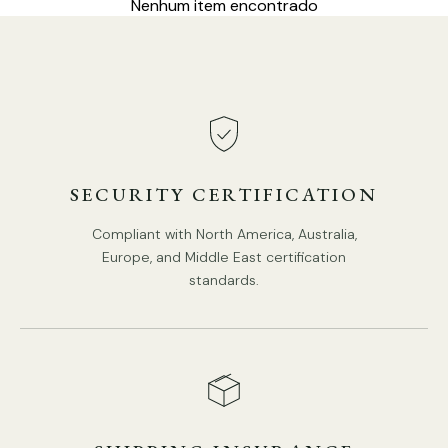
Nenhum item encontrado
SECURITY CERTIFICATION
Compliant with North America, Australia,
Europe, and Middle East certification
standards.
Tamanho do produto
Tamanho: Diâmetro 18cm x A 16cm / ∅ 7″ x A 6,3″