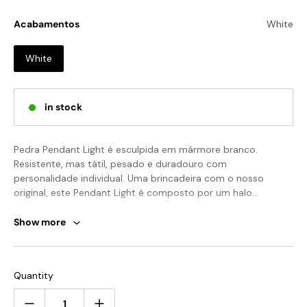
Acabamentos
White
White
in stock
Pedra Pendant Light é esculpida em mármore branco.
Resistente, mas tátil, pesado e duradouro com
personalidade individual. Uma brincadeira com o nosso
original, este Pendant Light é composto por um halo
escavado em mármore branco com uma bola flutuante
central na forma de uma lâmpada com ponta de latão. A
Show more
Observação: o padrão de mármore varia de produto para
pedra é cortada na menor profundidade possível, por isso
produto, portanto, a imagem exibida pode ser diferente.
parece ser semitranslúcida, enfatizando sua superfície
padronizada.
Observação: seu pagamento não inclui taxas alfandegárias,
Quantity
impostos locais ou quaisquer outros custos de importação.