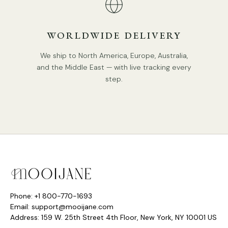
Tipo base de fonte de luz: E26 ou E27 (conforme mostrado
abaixo)
WORLDWIDE DELIVERY
We ship to North America, Europe, Australia,
and the Middle East — with live tracking every
step.
Potência: Máx. 40 W
Tensão: CA 110-240V
Montagem:
Teto
Phone: +1 800-770-1693
Email: support@mooijane.com
Ambiente: Interior
Address: 159 W. 25th Street 4th Floor, New York, NY 10001 US