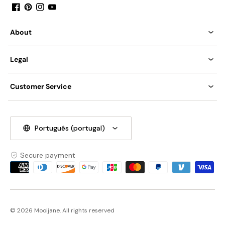
Peso: 3kg / 6,6lbs
Facebook
Pinterest
Instagram
YouTube
Bateria: Não
About
Driver Necessário: Não
Legal
Acabamentos: Branco
Customer Service
Processo: polimento, galvanoplastia, corte
Método de controle: interruptor de botão (não regulável)
Português (portugal)
P: Suporta escurecimento?
Secure payment
R: Se ele suporta escurecimento depende do tipo de
Payment
lâmpada que você compra. Se você comprar uma lâmpada
methods
de escurecimento, esta lâmpada terá uma função de
escurecimento.
© 2026 Mooijane. All rights reserved
A lâmpada fornecida por padrão não suporta escurecimento.