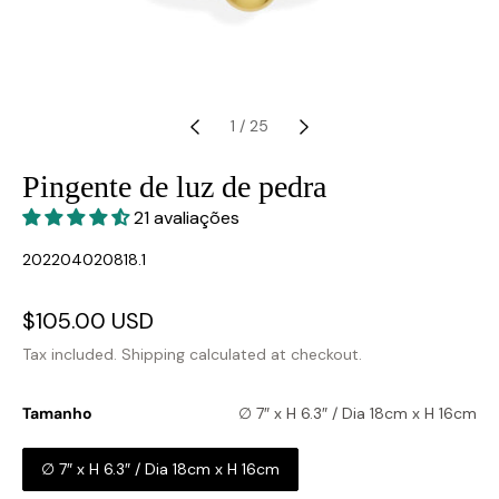
1
/
25
Pingente de luz de pedra
21 avaliações
SKU:
202204020818.1
Sale
$105.00 USD
Regular
price
price
Tax included.
Shipping
calculated at checkout.
Tamanho
∅ 7″ x H 6.3″ / Dia 18cm x H 16cm
∅ 7″ x H 6.3″ / Dia 18cm x H 16cm