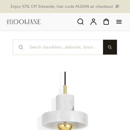
p to
Enjoy 10% Off Sitewide, Use code MJSHN at checkout. 🎁
tent
Search
Account
Cart