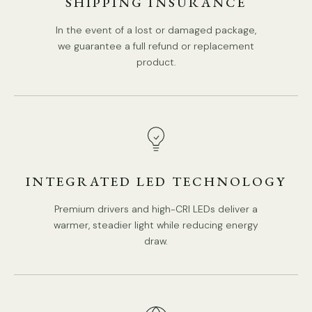
SHIPPING INSURANCE
In the event of a lost or damaged package,
we guarantee a full refund or replacement
product.
INTEGRATED LED TECHNOLOGY
Premium drivers and high-CRI LEDs deliver a
Detalhes
warmer, steadier light while reducing energy
draw.
Material: Metal, Mármore
Fonte de luz: lâmpada LED ou lâmpada Edison