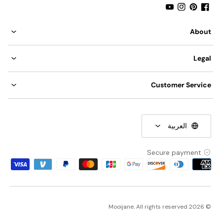
YouTube
Instagram
Pinterest
Facebook
About
Legal
Customer Service
العربية
Secure payment
Payment
methods
© 2026 Mooijane. All rights reserved