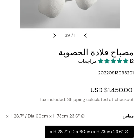
39
/
1
مصباح قلادة الخصوبة
12 مراجعات
SKU:
20220913093201
Regular
$1,450.00 USD
Sale
price
price
Tax included.
Shipping
calculated at checkout.
مقاس
∅ 23.6″ x H 28.7″ / Dia 60cm x H 73cm
∅ 23.6″ x H 28.7″ / Dia 60cm x H 73cm