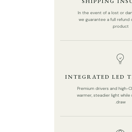
SHIPPING IN
تصنيف IP 20 - غير مقاوم للماء.
In the event of a lost or 
سقف مائل متوافق وقابل للتكيف <30°
we guarantee a full refund
product.
نوفر سلكًا بطول 150 سم
(59″)
. طول قابل للتعديل.
الورقة الممزقة
INTEGRATED LED 
Premium drivers and high-CR
warmer, steadier light whil
draw.