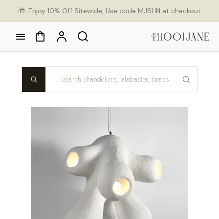
Ski
Enjoy 10% Off Sitewide, Use code MJSHN at checkout. 🎁
con
Cart
Account
Search