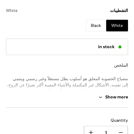
التشطيبات
White
Black
White
in stock
الملخص
مصباح الخصوبة المعلق هو أسلوب يظل مستقلاً وغير رسمي وينتمي
إلى نفسه، الأشكال غير المكتملة والأشياء المعيبة أكثر تعبيرًا عن الروح،
وتبدو وكأنها قوام غني عاطفيًا وخلفيات أنيقة للأعمال الفنية التي تعزز
Show more
متعة العيش و الراحة.
الحجم القياسي (في الصورة)
Quantity
الحجم: القطر 60 سم × الارتفاع 73 سم / ∅ 23.6 بوصة × الارتفاع
28.7 بوصة