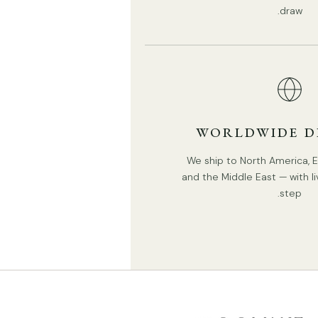
يمنحك المصباح الحرية في جميع الخصائص. اختر المادة أو الحجم أو حتى
draw.
اللون. في عالمك المنزلي، كل شيء مستحيل ممكن. لا تفوت هذه
الفرصة.
الحجم القياسي (في الصورة)
الحجم: القطر 30 سم × الارتفاع 17 سم / ∅ 11.8 بوصة × الارتفاع
6.7 بوصة
WORLDWIDE D
الحجم: القطر 40 سم × الارتفاع 23 سم / ∅ 15.7 بوصة × الارتفاع
9.1 بوصة
We ship to North America, Eu
الحجم: القطر 60 سم × الارتفاع 29 سم / ∅ 23.6 بوصة × الارتفاع
and the Middle East — with li
11.4 بوصة
step.
الحجم: القطر 80 سم × الارتفاع 34 سم / ∅ 31.5 بوصة × الارتفاع
13.4 بوصة