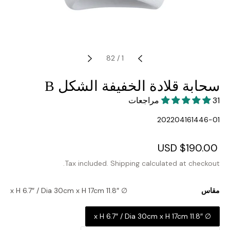
82
/
1
سحابة قلادة الخفيفة الشكل B
31 مراجعات
SKU:
202204161446-01
Regular
$190.00 USD
Sale
price
price
Tax included.
Shipping
calculated at checkout.
مقاس
∅ 11.8″ x H 6.7″ / Dia 30cm x H 17cm
∅ 11.8″ x H 6.7″ / Dia 30cm x H 17cm