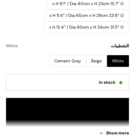
∅ 15.7″ x H 9.1″ / Dia 40cm x H 23cm
∅ 23.6″ x H 11.4″ / Dia 60cm x H 29cm
∅ 31.5″ x H 13.4″ / Dia 80cm x H 34cm
التشطيبات
White
Cement Gray
Beige
White
in stock
Show more