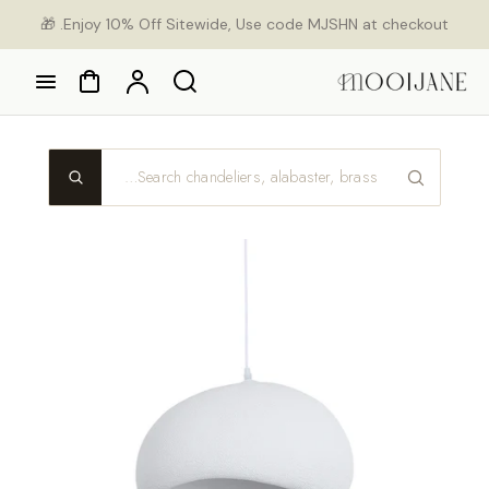
Ski
Enjoy 10% Off Sitewide, Use code MJSHN at checkout. 🎁
con
Cart
Account
Search