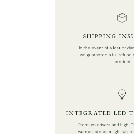
SHIPPING IN
In the event of a lost or 
we guarantee a full refund
product.
الملخص
مصباح الخمرة عبارة عن سحابة كروية تم إنشاؤها لتضيء العالم الداخلي
بالحنان. تمطر أبدا. رائحتها مثل حلوى القطن وطعمها مثل صباح الصيف.
INTEGRATED LED 
خمارا يحول السقف إلى سماء. لأنه إذا كان الحلم كبيرًا — فعند الناظر
إلى المرتفعات الحقيقية.
Premium drivers and high-CR
warmer, steadier light whil