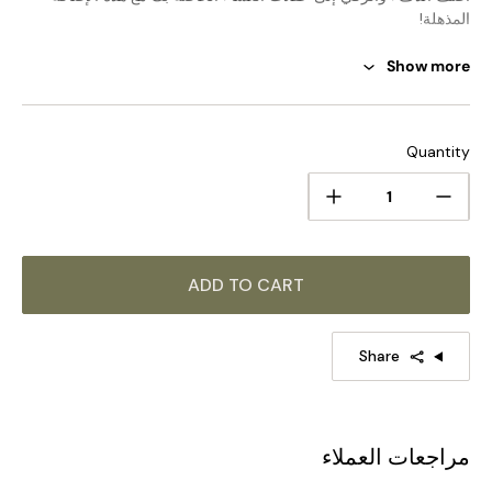
المذهلة!
Show more
الحجم القياسي (في الصورة)
الحجم: الطول 80 سم × العرض 5 سم × الارتفاع 25 سم / الطول
31.5 بوصة × العرض 2 بوصة × الارتفاع 9.8 بوصة
Quantity
ADD TO CART
Share
مراجعات العملاء