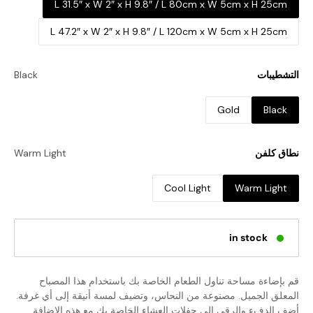
L 31.5″ x W 2″ x H 9.8″ / L 80cm x W 5cm x H 25cm
L 47.2″ x W 2″ x H 9.8″ / L 120cm x W 5cm x H 25cm
التشطيبات
Black
Gold
Black
نطاق كلفن
Warm Light
Cool Light
Warm Light
in stock
قم بإضاءة مساحة تناول الطعام الخاصة بك باستخدام هذا المصباح
المعلق الجميل. مصنوعة من النحاس، وتضيف لمسة أنيقة إلى أي غرفة.
أضف الدفء والرقي إلى حفلات العشاء الخاصة بك مع هذه الإضافة