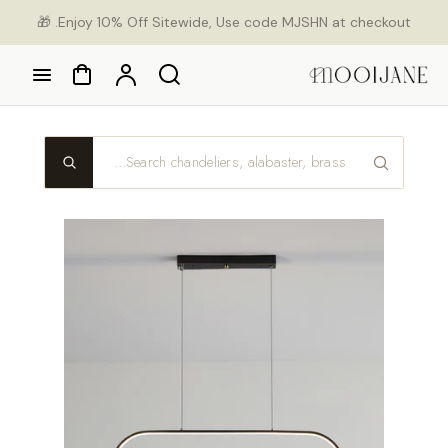
Ski
Enjoy 10% Off Sitewide, Use code MJSHN at checkout. 🎁
con
Cart
Account
Search