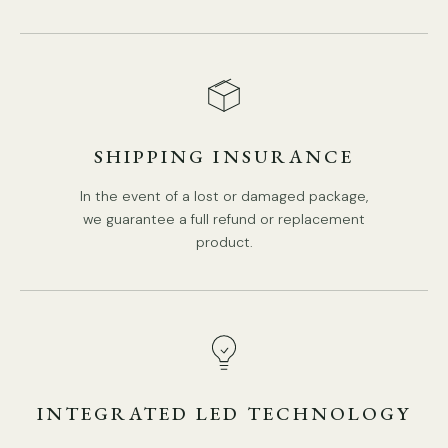
SHIPPING INSURANCE
Details
In the event of a lost or damaged package,
Material: Harz
we guarantee a full refund or replacement
product.
Lichtquelle: LED-Birne oder Edison-Birne
Art der Lichtquellenbasis: E26 oder E27 (wie unten gezeigt)
INTEGRATED LED TECHNOLOGY