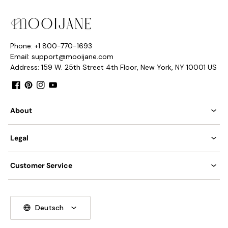
Farbe: Weiß
Prozess: Form
Phone: +1 800-770-1693
Email: support@mooijane.com
Steuerungsmethode: Druckknopfschalter. (Unterstützung der
Address: 159 W. 25th Street 4th Floor, New York, NY 10001 US
Lampendimmung)
Facebook
Pinterest
Instagram
YouTube
F: Unterstützt es Dimmen?
About
A: Ob es Dimmen unterstützt, hängt davon ab, welche Art
von Glühbirne Sie kaufen. Wenn Sie eine dimmbare Glühbirne
Legal
kaufen, erreicht diese Lampe eine Dimmfunktion.
Spezifikationen
Customer Service
Deutsch