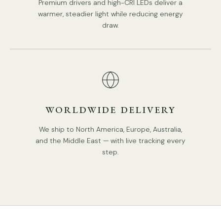
Premium drivers and high-CRI LEDs deliver a
warmer, steadier light while reducing energy
draw.
Leistung: Max. 60 W
Spannung: Wechselstrom 110–240 V
Montage: Decke
Umgebung: Innen
WORLDWIDE DELIVERY
Gewicht: 5kg / 11lbs
We ship to North America, Europe, Australia,
and the Middle East — with live tracking every
Werksversand: durchschnittlich 5–10 Tage zur Vorbereitung
step.
IP: IP20
Akku: Nein
Treiber erforderlich: Nein