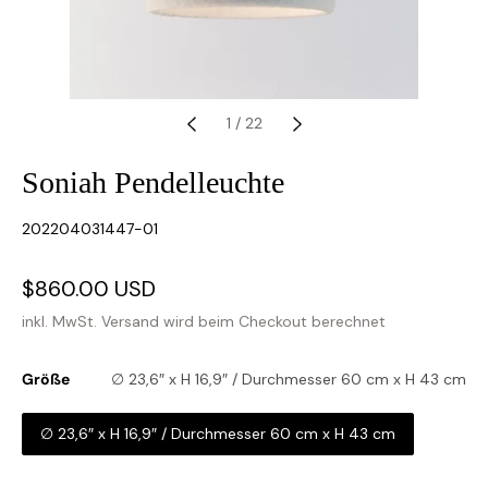
1
/
22
Soniah Pendelleuchte
SKU:
202204031447-01
Verkaufspreis
$860.00 USD
Normaler
Preis
inkl. MwSt.
Versand
wird beim Checkout berechnet
Größe
∅ 23,6″ x H 16,9″ / Durchmesser 60 cm x H 43 cm
∅ 23,6″ x H 16,9″ / Durchmesser 60 cm x H 43 cm