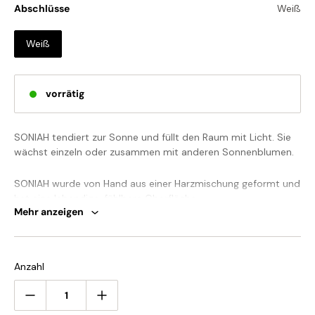
Abschlüsse
Weiß
Weiß
vorrätig
SONIAH tendiert zur Sonne und füllt den Raum mit Licht. Sie
wächst einzeln oder zusammen mit anderen Sonnenblumen.
SONIAH wurde von Hand aus einer Harzmischung geformt und
hat eine lebendige, fühlbare Oberfläche.
Mehr anzeigen
Bitte beachten Sie: Ihre Zahlung beinhaltet keine Zölle, lokale
Steuern oder andere Einfuhrgebühren.
Anzahl
Wenn Sie Fragen zu unseren Produkten haben, kontaktieren
Sie uns bitte und wir werden Ihnen innerhalb von 24 Stunden
antworten.