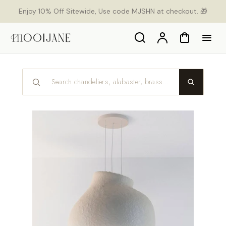
ekt
Enjoy 10% Off Sitewide, Use code MJSHN at checkout. 🎁
um
alt
Search
Konto
Warenkorb