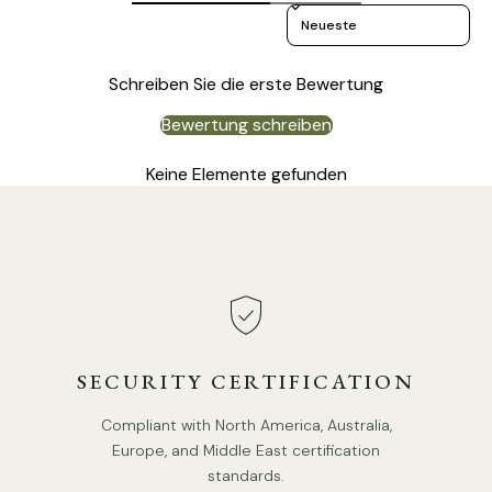
Sort reviews by
Schreiben Sie die erste Bewertung
Produktgröße
Bewertung schreiben
Größe: Durchmesser 60 cm x H 43 cm / ∅ 23,6″ x H 16,9″
Keine Elemente gefunden
SECURITY CERTIFICATION
Compliant with North America, Australia,
Europe, and Middle East certification
standards.