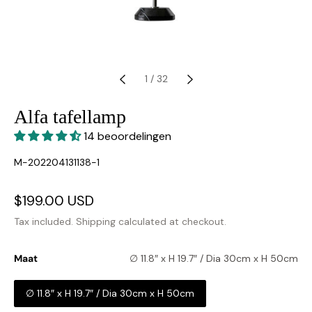
1
/
32
Alfa tafellamp
14 beoordelingen
SKU:
M-202204131138-1
Sale
$199.00 USD
Regular
price
price
Tax included.
Shipping
calculated at checkout.
Maat
∅ 11.8″ x H 19.7″ / Dia 30cm x H 50cm
∅ 11.8″ x H 19.7″ / Dia 30cm x H 50cm