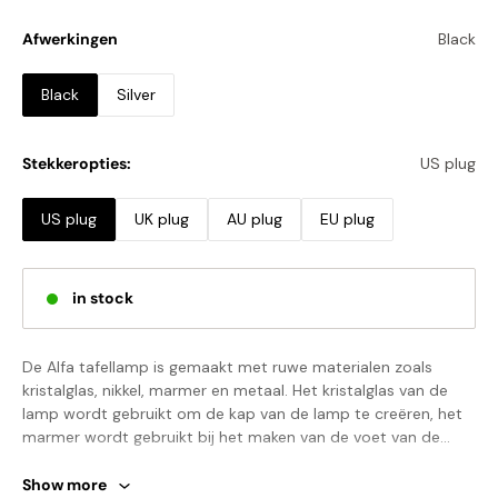
Afwerkingen
Black
Black
Silver
Stekkeropties:
US plug
US plug
UK plug
AU plug
EU plug
in stock
De Alfa tafellamp is gemaakt met ruwe materialen zoals
kristalglas, nikkel, marmer en metaal. Het kristalglas van de
lamp wordt gebruikt om de kap van de lamp te creëren, het
marmer wordt gebruikt bij het maken van de voet van de
lamp, aangezien de lamp is gemaakt om een ​​met de hand
afgestelde metalen kolom te hebben. De basisafwerking is in
Show more
Let op: Uw betaling is exclusief douanerechten, lokale