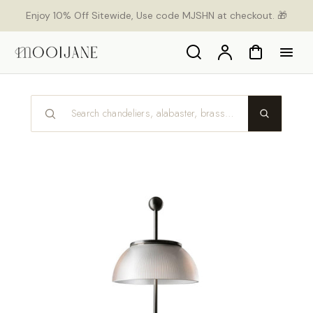
p to
Enjoy 10% Off Sitewide, Use code MJSHN at checkout. 🎁
tent
Search
Account
Cart