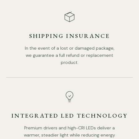
Vermogen: ~15W
Spanning: AC 110-240V
SHIPPING INSURANCE
Montage:
Tabel
In the event of a lost or damaged package,
Omgeving: Binnen
we guarantee a full refund or replacement
product.
Gewicht: 3kg / 6.6lbs
Fabrieksverzending: gemiddeld 5-10 dagen voorbereiding
IP: IP20
Batterij: Nee
INTEGRATED LED TECHNOLOGY
Driver vereist: Ja
Premium drivers and high-CRI LEDs deliver a
Kleur: Zwart, Zilver
warmer, steadier light while reducing energy