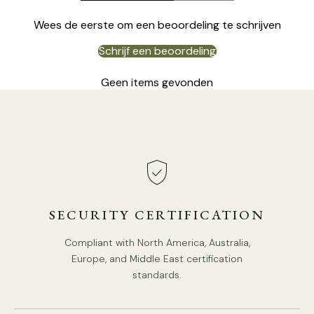
Wees de eerste om een beoordeling te schrijven
Schrijf een beoordeling
Geen items gevonden
SECURITY CERTIFICATION
Details
Compliant with North America, Australia,
Materiaal: metaal, marmer, glas
Europe, and Middle East certification
standards.
Kelvin-bereik: warm wit (2700K tot 3300K), koelwit (3300K
tot 5300K), daglicht (5300K tot 6500K)