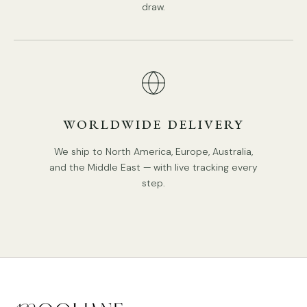
draw.
Proces: polijsten, mal, snijden
Besturingsmethode: drukknopschakelaar (niet dimbaar)
Wij leveren draden van 150 cm / 59″. Kan op aanvraag
verlengd worden
WORLDWIDE DELIVERY
Specificaties
We ship to North America, Europe, Australia,
and the Middle East — with live tracking every
step.