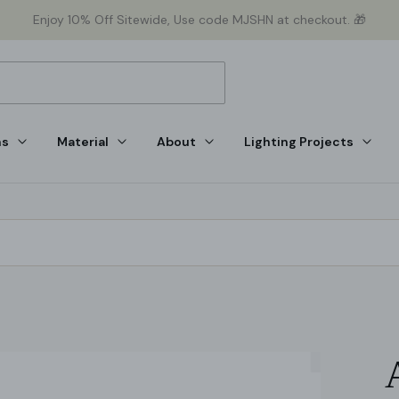
Enjoy 10% Off Sitewide, Use code MJSHN at checkout. 🎁
ns
Material
About
Lighting Projects