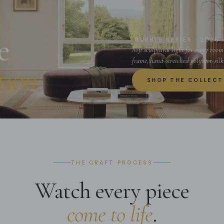
Ta
e
BUBBLE SERIES · 2026
Soft sculptural light for every roo
frame, hand-stretched polymer-silk 
tion
SHOP THE COLLECT
THE CRAFT PROCESS
Watch every piece
come to life
.