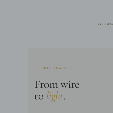
From a si
CRAFTSMANSHIP
From wire
to
light
.