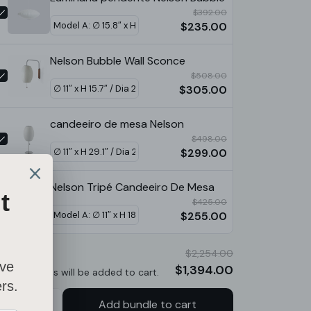
$392.00
$235.00
 você tiver alguma dúvida sobre nossos produtos,
tre em contato conosco e responderemos em 24
ras.
Nelson Bubble Wall Sconce
$508.00
mesma série de produtos, clique na imagem
$305.00
ra saber mais >>>
candeeiro de mesa Nelson
$498.00
$299.00
Nelson Tripé Candeeiro De Mesa
$425.00
$255.00
$2,254.00
tal
$1,394.00
lected items will be added to cart.
Add bundle to cart