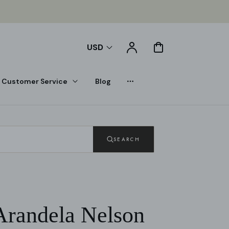
Account
Cart
USD
Customer Service
Blog
Dropdown
SEARCH
Arandela Nelson