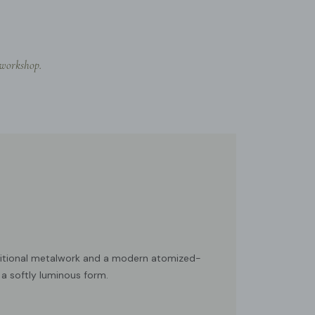
manho: Diâmetro 30cm x A 30cm / ∅ 11,8″ x A 11,8″
 workshop.
ditional metalwork and a modern atomized-
 a softly luminous form.