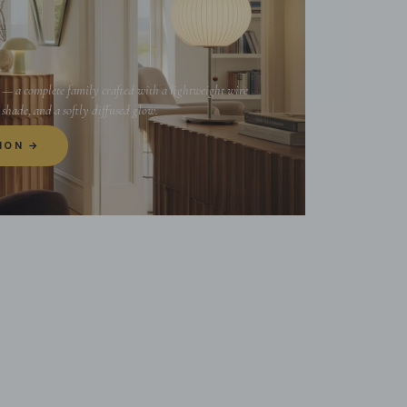
manho: Diâmetro 20cm x A 40cm / ∅ 7,9″ x A 15,8″
m — a complete family crafted with a lightweight wire
shade, and a softly diffused glow.
ION →