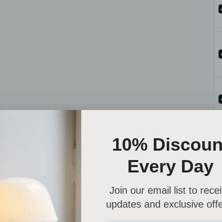
Se
en
ho
A 
pa
To
Se