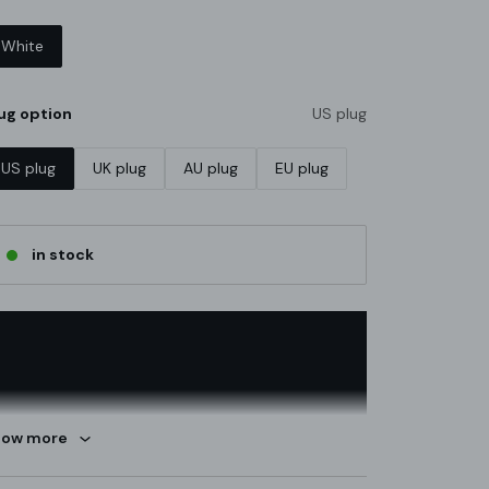
White
ug option
US plug
US plug
UK plug
AU plug
EU plug
in stock
how more