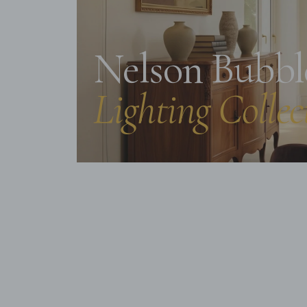
Nelson Bubbl
Lighting Collec