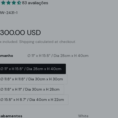
83 avaliações
U:
JW-2431-1
ale
300.00 USD
Regular
rice
price
x included.
Shipping
calculated at checkout.
amanho
∅ 11″ x H 15.8″ / Dia 28cm x H 40cm
∅ 11″ x H 15.8″ / Dia 28cm x H 40cm
∅ 11.8″ x H 11.8″ / Dia 30cm x H 30cm
∅ 11.8″ x H 11″ / Dia 30cm x H 28cm
∅ 15.8″ x H 8.7″ / Dia 40cm x H 22cm
cabamentos
White